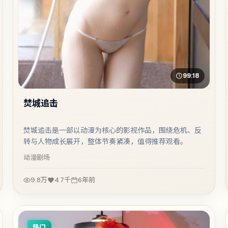
99:18
焚城追击
焚城追击是一部以动漫为核心的影视作品，围绕危机、反
转与人物成长展开，整体节奏紧凑，值得推荐观看。
动漫
剧场
9.8万
4.7千
6年前
热门