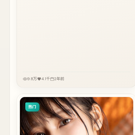
9.8万
4.1千
2年前
热门