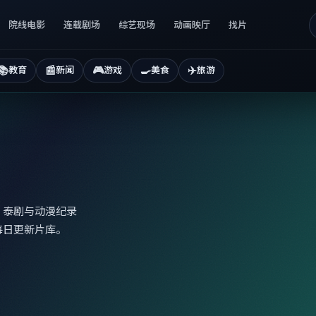
院线电影
连载剧场
综艺现场
动画映厅
找片
📚
📰
🎮
🍳
✈️
教育
新闻
游戏
美食
旅游
、泰剧与动漫纪录
每日更新片库。