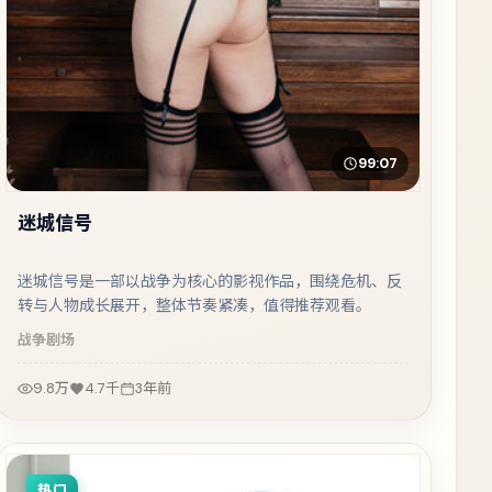
99:07
迷城信号
迷城信号是一部以战争为核心的影视作品，围绕危机、反
转与人物成长展开，整体节奏紧凑，值得推荐观看。
战争
剧场
9.8万
4.7千
3年前
热门