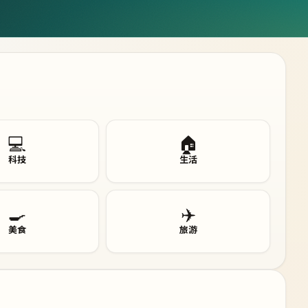
💻
🏠
科技
生活
🍳
✈️
美食
旅游